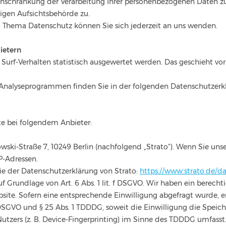
schränkung der Verarbeitung Ihrer personenbezogenen Daten zu 
igen Aufsichtsbehörde zu.
 Thema Datenschutz können Sie sich jederzeit an uns wenden.
bietern
 Surf-Verhalten statistisch ausgewertet werden. Das geschieht v
n Analyseprogrammen finden Sie in der folgenden Datenschutzerk
te bei folgendem Anbieter:
owski-Straße 7, 10249 Berlin (nachfolgend „Strato“). Wenn Sie uns
IP-Adressen.
e der Datenschutzerklärung von Strato:
https://www.strato.de/d
 Grundlage von Art. 6 Abs. 1 lit. f DSGVO. Wir haben ein berechti
bsite. Sofern eine entsprechende Einwilligung abgefragt wurde, er
 a DSGVO und § 25 Abs. 1 TDDDG, soweit die Einwilligung die Spei
tzers (z. B. Device-Fingerprinting) im Sinne des TDDDG umfasst. D