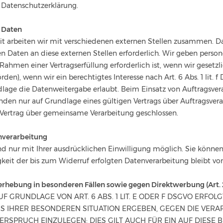
 Datenschutzerklärung.
 Daten
t arbeiten wir mit verschiedenen externen Stellen zusammen. Dab
 Daten an diese externen Stellen erforderlich. Wir geben pers
ahmen einer Vertragserfüllung erforderlich ist, wenn wir gesetzlich
en), wenn wir ein berechtigtes Interesse nach Art. 6 Abs. 1 lit.
lage die Datenweitergabe erlaubt. Beim Einsatz von Auftragsver
n nur auf Grundlage eines gültigen Vertrags über Auftragsverarb
Vertrag über gemeinsame Verarbeitung geschlossen.
enverarbeitung
d nur mit Ihrer ausdrücklichen Einwilligung möglich. Sie können e
gkeit der bis zum Widerruf erfolgten Datenverarbeitung bleibt v
rhebung in besonderen Fällen sowie gegen Direktwerbung (Art.
GRUNDLAGE VON ART. 6 ABS. 1 LIT. E ODER F DSGVO ERFOLG
US IHRER BESONDEREN SITUATION ERGEBEN, GEGEN DIE VERA
SPRUCH EINZULEGEN; DIES GILT AUCH FÜR EIN AUF DIESE