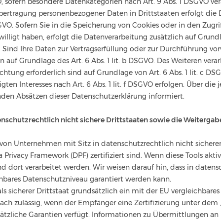
O, sofern besondere Datenkategorien nach Art. 9 Abs. 1 DSGVO vera
Übertragung personenbezogener Daten in Drittstaaten erfolgt di
SGVO. Sofern Sie in die Speicherung von Cookies oder in den Zugri
gewilligt haben, erfolgt die Datenverarbeitung zusätzlich auf Grun
ar. Sind Ihre Daten zur Vertragserfüllung oder zur Durchführung 
en auf Grundlage des Art. 6 Abs. 1 lit. b DSGVO. Des Weiteren verar
lichtung erforderlich sind auf Grundlage von Art. 6 Abs. 1 lit. c 
ten Interesses nach Art. 6 Abs. 1 lit. f DSGVO erfolgen. Über die j
den Absätzen dieser Datenschutzerklärung informiert.
nschutzrechtlich nicht sichere Drittstaaten sowie die Weiterga
on Unternehmen mit Sitz in datenschutzrechtlich nicht sicheren
rivacy Framework (DPF) zertifiziert sind. Wenn diese Tools akti
d dort verarbeitet werden. Wir weisen darauf hin, dass in datens
chbares Datenschutzniveau garantiert werden kann.
ls sicherer Drittstaat grundsätzlich ein mit der EU vergleichbar
ach zulässig, wenn der Empfänger eine Zertifizierung unter dem
sätzliche Garantien verfügt. Informationen zu Übermittlungen an D