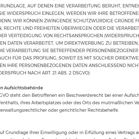
SGRUNDLAGE, AUF DENEN EINE VERARBEITUNG BERUHT, ENTNE
IE WIDERSPRUCH EINLEGEN, WERDEN WIR IHRE BETROFFEN
I DENN, WIR KÖNNEN ZWINGENDE SCHUTZWÜRDIGE GRÜNDE F
N, RECHTE UND FREIHEITEN ÜBERWIEGEN ODER DIE VERARBEI
 VERTEIDIGUNG VON RECHTSANSPRÜCHEN (WIDERSPRUCH NAC
 DATEN VERARBEITET, UM DIREKTWERBUNG ZU BETREIBEN, 
DIE VERARBEITUNG SIE BETREFFENDER PERSONENBEZOGENER
AUCH FÜR DAS PROFILING, SOWEIT ES MIT SOLCHER DIREKTW
EN IHRE PERSONENBEZOGENEN DATEN ANSCHLIESSEND NIC
RSPRUCH NACH ART. 21 ABS. 2 DSGVO).
n Aufsichts­behörde
GVO steht den Betroffenen ein Beschwerderecht bei einer Aufsi
enthalts, ihres Arbeitsplatzes oder des Orts des mutmaßlichen V
rwaltungsrechtlicher oder gerichtlicher Rechtsbehelfe.
uf Grundlage Ihrer Einwilligung oder in Erfüllung eines Vertrags a