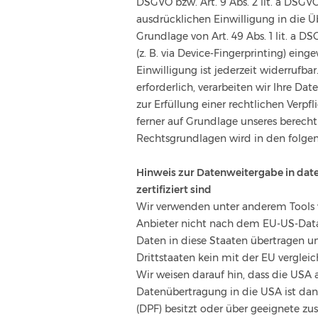
DSGVO bzw. Art. 9 Abs. 2 lit. a DSGV
ausdrücklichen Einwilligung in die 
Grundlage von Art. 49 Abs. 1 lit. a D
(z. B. via Device-Fingerprinting) ein
Einwilligung ist jederzeit widerrufb
erforderlich, verarbeiten wir Ihre Dat
zur Erfüllung einer rechtlichen Verpf
ferner auf Grundlage unseres berechtig
Rechtsgrundlagen wird in den folgen
Hinweis zur Datenweitergabe in date
zertifiziert sind
Wir verwenden unter anderem Tools v
Anbieter nicht nach dem EU-US-Data P
Daten in diese Staaten übertragen un
Drittstaaten kein mit der EU verglei
Wir weisen darauf hin, dass die USA a
Datenübertragung in die USA ist dan
(DPF) besitzt oder über geeignete zu