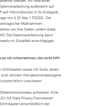
rbeitet werden. Im Falle einer
e Datenverarbeitung außerdem auf
ff auf Informationen in Ihr Endgerät
dlage von § 25 Abs. 1 TDDDG. Die
vorvertraglicher Maßnahmen
beiten wir Ihre Daten, sofern diese
DSGVO. Die Datenverarbeitung kann
eweils im Einzelfall einschlägigen
be an US-Unternehmen, die nicht DPF-
 Drittstaaten sowie US-Tools, deren
v sind, können Ihre personenbezogene
chutzrechtlich unsicheren
es Datenschutzniveau aufweisen. Eine
 „EU-US Data Privacy Framework“
rittstaaten einschließlich der