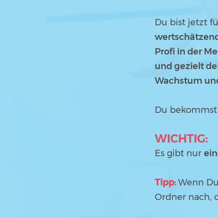
Du bist jetzt f
wertschätzen
Profi
in der Me
und gezielt d
Wachstum und 
Du bekommst gl
WICHTIG:
Es gibt nur
ein
Tipp:
Wenn Du 
Ordner nach, ob