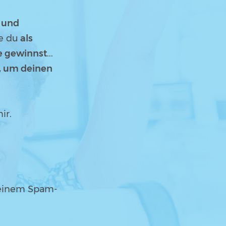
 und
e du
als
e
gewinnst
...
, um deinen
ir.
Deinem Spam-