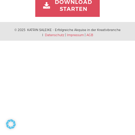
DOWNLOAD
STARTEN
© 2025 KATRIN SALEIKE - Erfolgreiche Akquise in der Kreativbranche
I
Datenschutz
|
Impressum
|
AGB