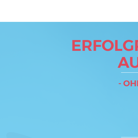
ERFOLG
A
- O
H