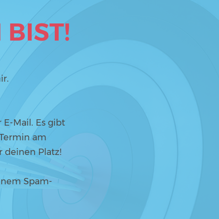
 BIST
!
r.
 E-Mail. Es gibt
n Termin am
r deinen Platz!
deinem Spam-