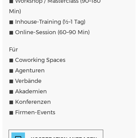
◼︎ Workshop / Masterclass (90–180
Min)
◼︎ Inhouse-Training (½–1 Tag)
◼︎ Online-Session (60–90 Min)
Für
◼︎ Coworking Spaces
◼︎ Agenturen
◼︎ Verbände
◼︎ Akademien
◼︎ Konferenzen
◼︎ Firmen-Events