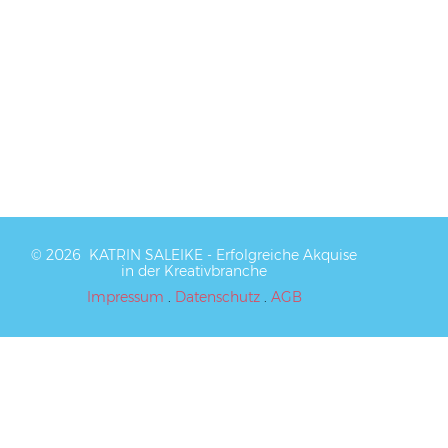
© 2026
KATRIN SALEIKE - Erfolgreiche Akquise
in der Kreativbranche
Impressum
.
Datenschutz
.
AGB