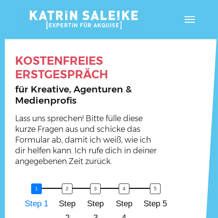
KOSTENFREIES
ERSTGESPRÄCH
f
ür Kreative,
Agenturen &
Medienprofis
Lass uns sprechen! Bitte fülle diese
kurze Fragen aus und schicke das
Formular ab, damit ich weiß, wie ich
dir helfen kann. Ich rufe dich in deiner
angegebenen Zeit zurück.
Step 1
Step
Step
Step
Step 5
2
3
4